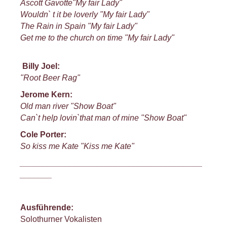
Ascott Gavotte"My fair Lady"
Wouldn` t it be loverly
"My fair Lady"
The Rain in Spain "My fair Lady"
Get me to the church on time
"My fair Lady"
Billy Joel:
"Root Beer Rag"
Jerome Kern:
Old man river
"Show Boat"
Can`t help lovin`that man of mine
"Show Boat"
Cole Porter:
So kiss me Kate
"Kiss me Kate"
________________________________________
_______
Ausführende:
Solothurner Vokalisten