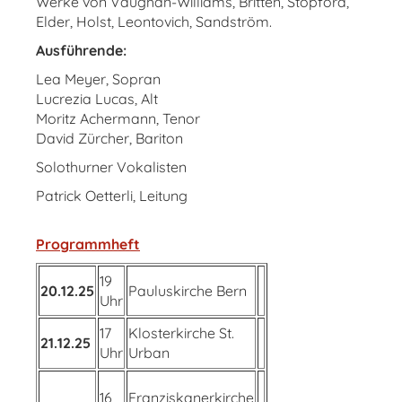
Werke von Vaughan-Williams, Britten, Stopford,
Elder, Holst, Leontovich, Sandström.
Ausführende:
Lea Meyer, Sopran
Lucrezia Lucas, Alt
Moritz Achermann, Tenor
David Zürcher, Bariton
Solothurner Vokalisten
Patrick Oetterli, Leitung
Programmheft
19
20.12.25
Pauluskirche Bern
Uhr
17
Klosterkirche St.
21.12.25
Uhr
Urban
16
Franziskanerkirche