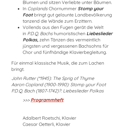
Blumen und sitzen Verliebte unter Bäumen.
In
Coplands
Chornummer
Stomp your
Foot
bringt gut gelaunte Landbevölkerung
tanzend die Wände zum Erzittern.
Vollends aus den Fugen gerät die Welt
in
P.D.Q. Bachs
humoristischen
Liebeslieder
Polkas,
zehn Tänzen des vermeintlich
jüngsten und vergessenen Bachsohns für
Chor und fünfhändige Klavierbegleitung.
Für einmal klassische Musik, die zum Lachen
bringt.
John Rutter (*1945): The Sprig of Thyme
Aaron Copland (1900-1990): Stomp your Foot
P.D.Q. Bach (1807-1742)?: Liebeslieder Polkas
>>>
Programmheft
Adalbert Roetschi, Klavier
Caesar Oetterli, Klavier